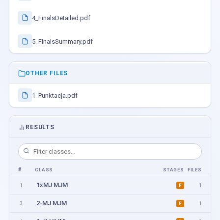
4_FinalsDetailed.pdf
5_FinalsSummary.pdf
OTHER FILES
1_Punktacja.pdf
RESULTS
#
CLASS
STAGES
FILES
1xMJ MJM
1
1
F
2-MJ MJM
3
1
F