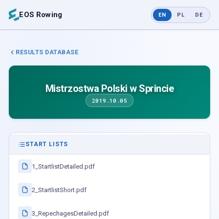
EOS Rowing
EN
PL
DE
RESULTS DATABASE
Mistrzostwa Polski w Sprincie
2019.10.05
START LISTS
1_StartlistDetailed.pdf
2_StartlistShort.pdf
3_RepechagesDetailed.pdf