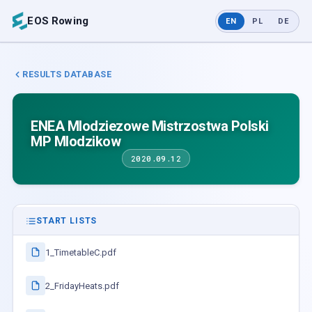
EOS Rowing
EN
PL
DE
RESULTS DATABASE
ENEA Mlodziezowe Mistrzostwa Polski
MP Mlodzikow
2020.09.12
START LISTS
1_TimetableC.pdf
2_FridayHeats.pdf