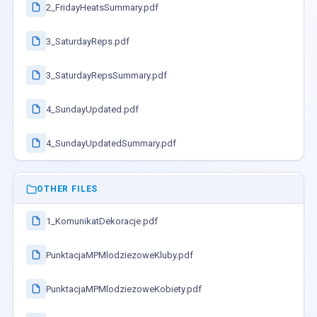
2_FridayHeatsSummary.pdf
3_SaturdayReps.pdf
3_SaturdayRepsSummary.pdf
4_SundayUpdated.pdf
4_SundayUpdatedSummary.pdf
OTHER FILES
1_KomunikatDekoracje.pdf
PunktacjaMPMlodziezoweKluby.pdf
PunktacjaMPMlodziezoweKobiety.pdf