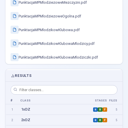
PunktacjaMPMlodziezoweMezczyzni.pdf
PunktacjaMPMlodziezoweOgolna.pdf
PunktacjaMPMlodzikowKlubowa.pdf
PunktacjaMPMlodzikowKlubowaMlodzicy.pdf
PunktacjaMPMlodzikowKlubowaMlodziczki.pdf
RESULTS
#
CLASS
STAGES
FILES
1xDZ
1
5
H
R
F
2xDZ
2
5
H
R
F