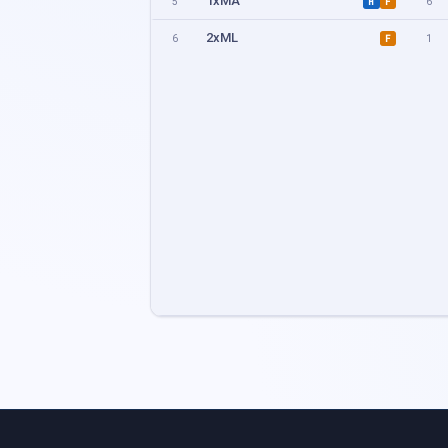
1xMA
5
6
H
F
2xML
6
1
F