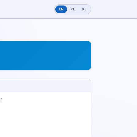
EN
PL
DE
f