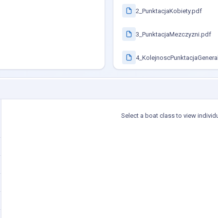
2_PunktacjaKobiety.pdf
3_PunktacjaMezczyzni.pdf
4_KolejnoscPunktacjaGenera
Select a boat class to view individ