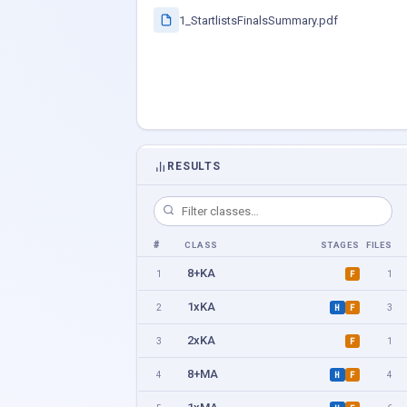
1_StartlistsFinalsSummary.pdf
RESULTS
#
CLASS
STAGES
FILES
8+KA
1
1
F
1xKA
2
3
H
F
2xKA
3
1
F
8+MA
4
4
H
F