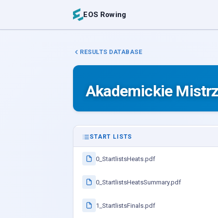
EOS Rowing
RESULTS DATABASE
Akademickie Mistrz
START LISTS
0_StartlistsHeats.pdf
0_StartlistsHeatsSummary.pdf
1_StartlistsFinals.pdf