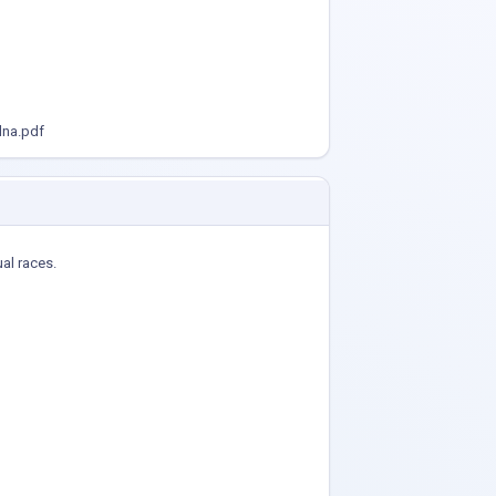
lna.pdf
ual races.