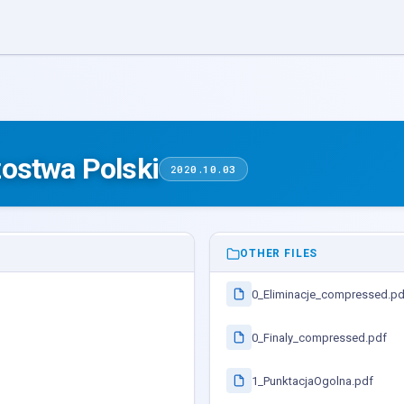
ostwa Polski
2020.10.03
OTHER FILES
0_Eliminacje_compressed.pd
0_Finaly_compressed.pdf
1_PunktacjaOgolna.pdf