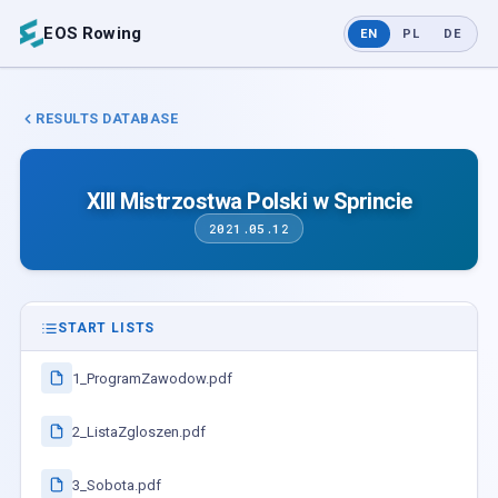
EOS Rowing
EN
PL
DE
RESULTS DATABASE
XIII Mistrzostwa Polski w Sprincie
2021.05.12
START LISTS
1_ProgramZawodow.pdf
2_ListaZgloszen.pdf
3_Sobota.pdf