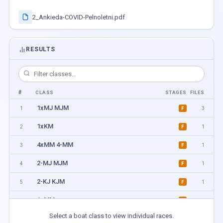
2_Ankieda-COVID-Pelnoletni.pdf
RESULTS
#
CLASS
STAGES
FILES
1xMJ MJM
1
3
F
1xKM
2
1
F
4xMM 4-MM
3
1
F
2-MJ MJM
4
1
F
2-KJ KJM
5
1
F
1xMM
6
1
F
Select a boat class to view individual races.
1xKJ KJM
7
1
F