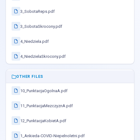
3_SobotaReps.pdf
3_SobotaSkrocony.pdf
4_Niedziela.pdf
4_NiedzielaSkrocony.pdf
OTHER FILES
10_PunktacjaOgolnaA.pdf
11_PunktacjaMezczyznA.pdf
12_PunktacjaKobietA.pdf
1_Ankieda-COVID-Niepelnoletni.pdf