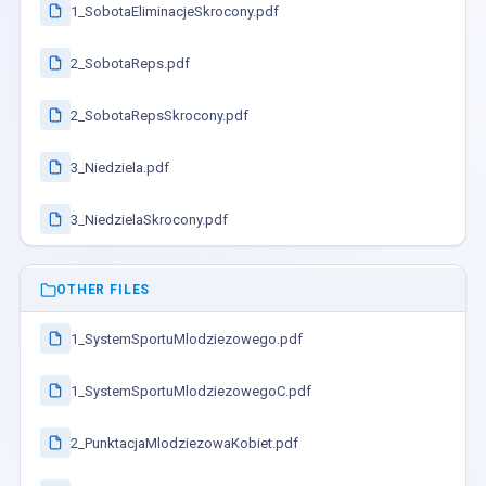
1_SobotaEliminacjeSkrocony.pdf
2_SobotaReps.pdf
2_SobotaRepsSkrocony.pdf
3_Niedziela.pdf
3_NiedzielaSkrocony.pdf
OTHER FILES
1_SystemSportuMlodziezowego.pdf
1_SystemSportuMlodziezowegoC.pdf
2_PunktacjaMlodziezowaKobiet.pdf