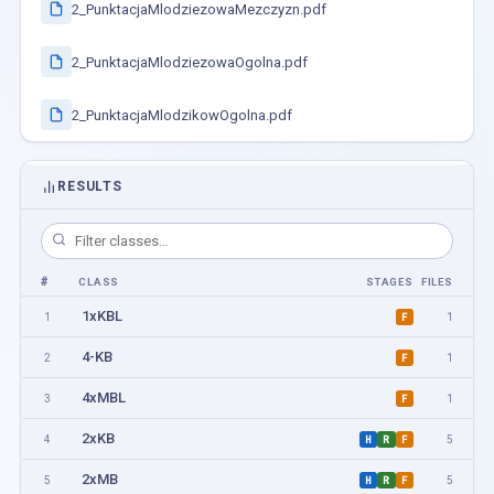
2_PunktacjaMlodziezowaMezczyzn.pdf
2_PunktacjaMlodziezowaOgolna.pdf
2_PunktacjaMlodzikowOgolna.pdf
RESULTS
#
CLASS
STAGES
FILES
1xKBL
1
1
F
4-KB
2
1
F
4xMBL
3
1
F
2xKB
4
5
H
R
F
2xMB
5
5
H
R
F