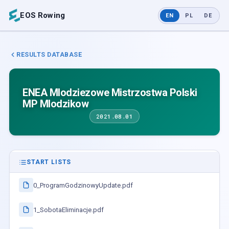
EOS Rowing
EN
PL
DE
RESULTS DATABASE
ENEA Mlodziezowe Mistrzostwa Polski
MP Mlodzikow
2021.08.01
START LISTS
0_ProgramGodzinowyUpdate.pdf
1_SobotaEliminacje.pdf