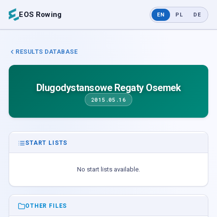
EOS Rowing
EN
PL
DE
RESULTS DATABASE
Dlugodystansowe Regaty Osemek
2015.05.16
START LISTS
No start lists available.
OTHER FILES