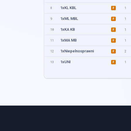
1xKL KBL
8
1
F
1xML MBL
9
1
F
1xKA KB
10
1
F
1xMA MB
11
1
F
1xNiepelnosprawni
12
2
F
1xUNI
13
1
F