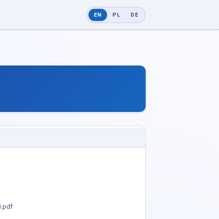
EN
PL
DE
i.pdf