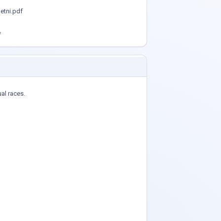
etni.pdf
f
ual races.