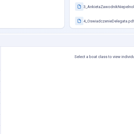
3_AnkietaZawodnikNiepelnol
4_OswiadczenieDelegata.pd
Select a boat class to view individ