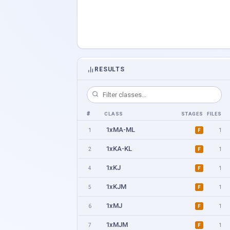
RESULTS
#
CLASS
STAGES
FILES
1xMA-ML
1
1
F
1xKA-KL
2
1
F
1xKJ
4
1
F
1xKJM
5
1
F
1xMJ
6
1
F
1xMJM
7
1
F