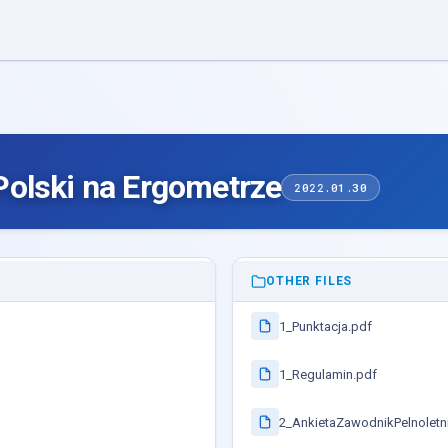
olski na Ergometrze
2022.01.30
OTHER FILES
1_Punktacja.pdf
1_Regulamin.pdf
2_AnkietaZawodnikPelnoletn