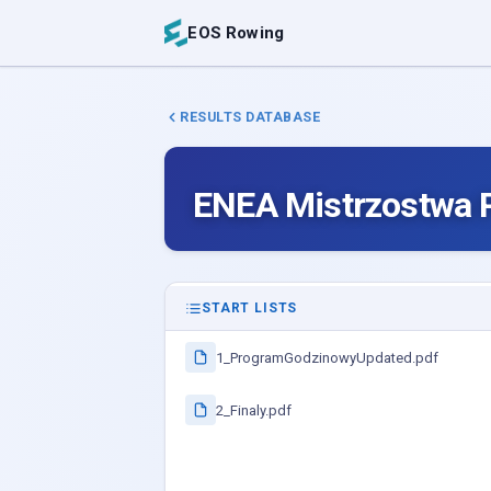
EOS Rowing
RESULTS DATABASE
ENEA Mistrzostwa P
START LISTS
1_ProgramGodzinowyUpdated.pdf
2_Finaly.pdf