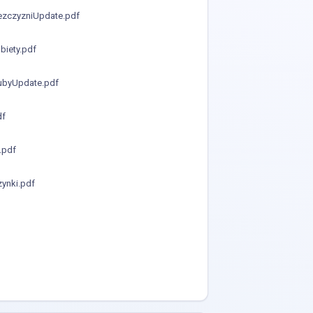
zczyzniUpdate.pdf
iety.pdf
ubyUpdate.pdf
df
.pdf
ynki.pdf