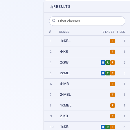
RESULTS
#
CLASS
STAGES
FILES
1xKBL
1
1
F
4-KB
2
1
F
2xKB
4
5
H
R
F
2xMB
5
5
H
R
F
4-MB
6
1
F
2-MBL
7
1
F
1xMBL
8
1
F
2-KB
9
1
F
1xKB
10
5
H
R
F