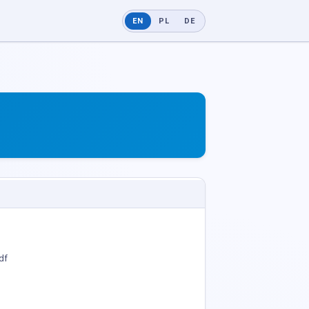
EN
PL
DE
df