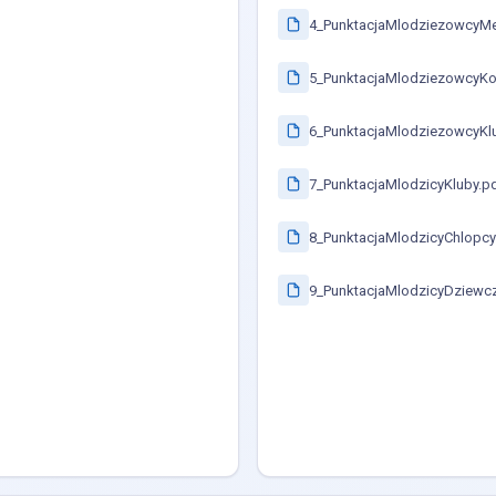
4_PunktacjaMlodziezowcyMe
5_PunktacjaMlodziezowcyKob
6_PunktacjaMlodziezowcyKl
7_PunktacjaMlodzicyKluby.p
8_PunktacjaMlodzicyChlopcy
9_PunktacjaMlodzicyDziewcz