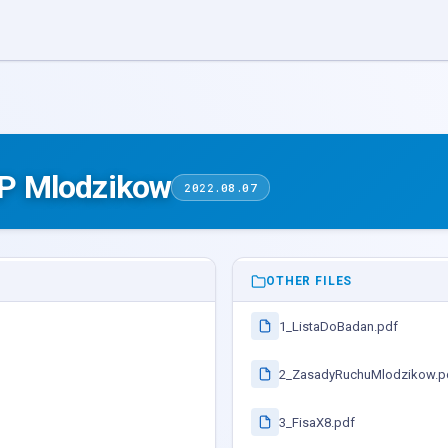
P Mlodzikow
2022.08.07
OTHER FILES
1_ListaDoBadan.pdf
2_ZasadyRuchuMlodzikow.p
3_FisaX8.pdf