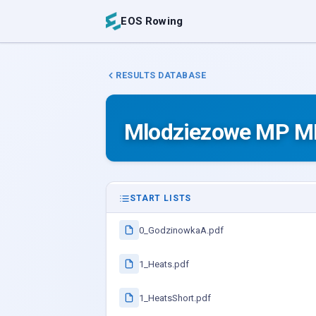
EOS Rowing
RESULTS DATABASE
Mlodziezowe MP M
START LISTS
0_GodzinowkaA.pdf
1_Heats.pdf
1_HeatsShort.pdf