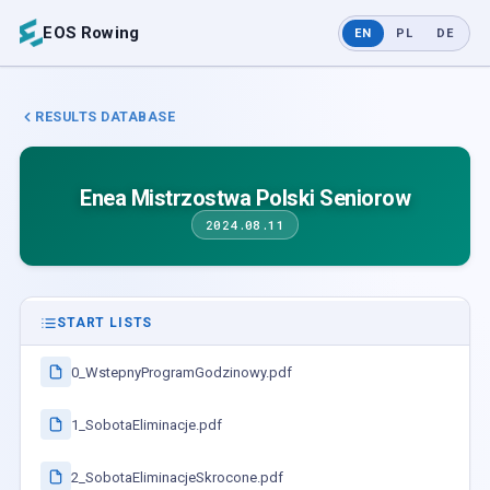
EOS Rowing
EN
PL
DE
RESULTS DATABASE
Enea Mistrzostwa Polski Seniorow
2024.08.11
START LISTS
0_WstepnyProgramGodzinowy.pdf
1_SobotaEliminacje.pdf
2_SobotaEliminacjeSkrocone.pdf