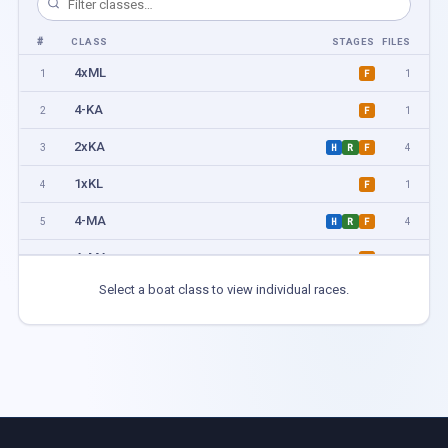
#
CLASS
STAGES
FILES
4xML
1
1
F
4-KA
2
1
F
2xKA
3
4
H
R
F
1xKL
4
1
F
4-MA
5
4
H
R
F
4xMA
6
1
F
Select a boat class to view individual races.
1xML
7
1
F
2-KL
8
1
F
2-KA
9
1
F
1xKA
10
1
F
1xMA
11
5
H
R
F