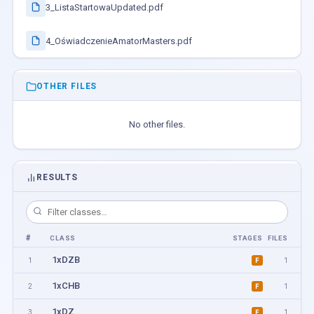
3_ListaStartowaUpdated.pdf
4_OświadczenieAmatorMasters.pdf
OTHER FILES
No other files.
RESULTS
#
CLASS
STAGES
FILES
1xDZB
1
1
F
1xCHB
2
1
F
1xDZ
3
1
F