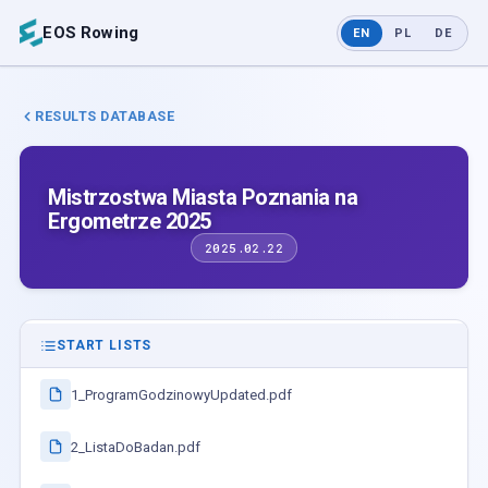
EOS Rowing
EN
PL
DE
RESULTS DATABASE
Mistrzostwa Miasta Poznania na
Ergometrze 2025
2025.02.22
START LISTS
1_ProgramGodzinowyUpdated.pdf
2_ListaDoBadan.pdf