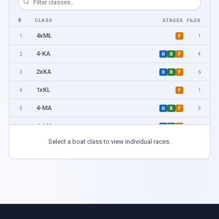
#
CLASS
STAGES
FILES
4xML
1
1
F
4-KA
2
4
H
R
F
2xKA
3
6
H
R
F
1xKL
4
1
F
4-MA
5
5
H
R
F
4xMA
6
5
H
R
F
Select a boat class to view individual races.
1xML
7
5
H
R
F
2-KL
8
1
F
2-KA
9
1
F
1xKA
10
1
F
1xMA
11
5
H
R
F