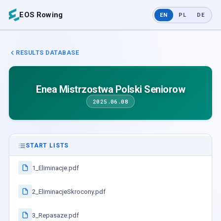
EOS Rowing
EN
PL
DE
RESULTS DATABASE
Enea Mistrzostwa Polski Seniorow
2025.06.08
START LISTS
1_Eliminacje.pdf
2_EliminacjeSkrocony.pdf
3_Repasaze.pdf