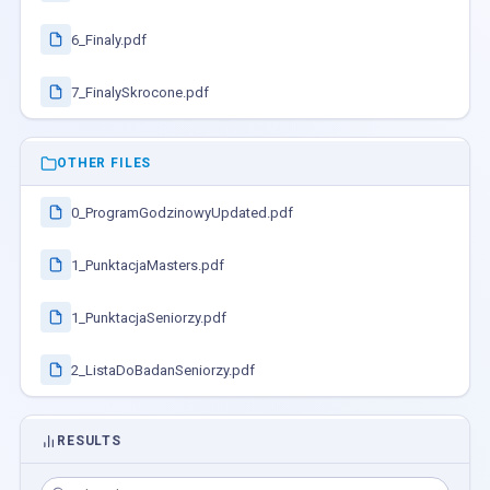
6_Finaly.pdf
7_FinalySkrocone.pdf
OTHER FILES
0_ProgramGodzinowyUpdated.pdf
1_PunktacjaMasters.pdf
1_PunktacjaSeniorzy.pdf
2_ListaDoBadanSeniorzy.pdf
RESULTS