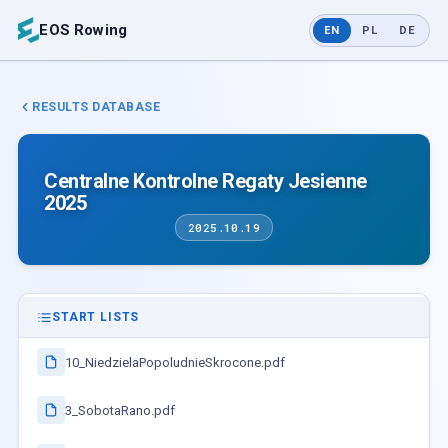
EOS Rowing
EN
PL
DE
RESULTS DATABASE
Centralne Kontrolne Regaty Jesienne
2025
2025.10.19
START LISTS
10_NiedzielaPopoludnieSkrocone.pdf
3_SobotaRano.pdf