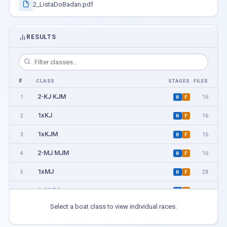
2_ListaDoBadan.pdf
RESULTS
#
CLASS
STAGES
FILES
2-KJ KJM
1
16
H
F
1xKJ
2
16
H
F
1xKJM
3
16
H
F
2-MJ MJM
4
16
H
F
1xMJ
5
28
H
F
1xMJM
6
20
H
F
Select a boat class to view individual races.
2-KA KB
7
4
H
F