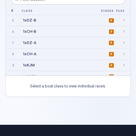
#
CLASS
STAGES
FILES
1xDZ-B
5
1
F
1xCH-B
6
1
F
1xDZ-A
7
1
F
1xCH-A
8
1
F
1xKJM
9
1
F
1xMJM
10
1
F
Select a boat class to view individual races.
1xKJ
11
1
F
1xMJ
12
1
F
1xKJL
13
1
F
1xMJL
14
1
F
1xMA MB KA KB
15
1
F