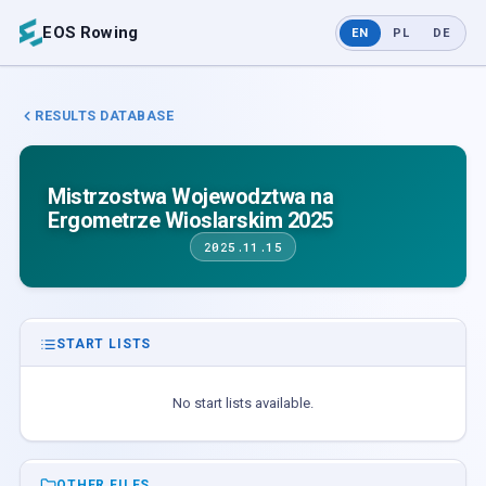
EOS Rowing
EN
PL
DE
RESULTS DATABASE
Mistrzostwa Wojewodztwa na
Ergometrze Wioslarskim 2025
2025.11.15
START LISTS
No start lists available.
OTHER FILES