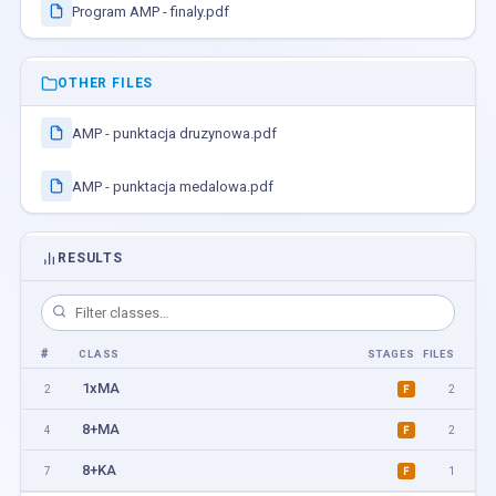
Program AMP - finaly.pdf
OTHER FILES
AMP - punktacja druzynowa.pdf
AMP - punktacja medalowa.pdf
RESULTS
#
CLASS
STAGES
FILES
1xMA
2
2
F
8+MA
4
2
F
8+KA
7
1
F