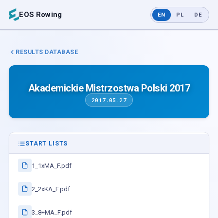
EOS Rowing
EN
PL
DE
RESULTS DATABASE
Akademickie Mistrzostwa Polski 2017
2017.05.27
START LISTS
1_1xMA_F.pdf
2_2xKA_F.pdf
3_8+MA_F.pdf