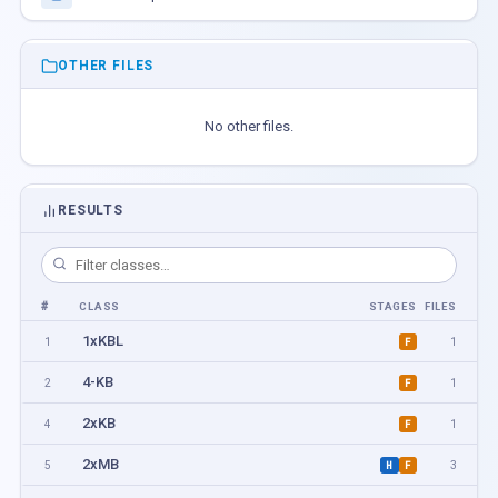
OTHER FILES
No other files.
RESULTS
#
CLASS
STAGES
FILES
1xKBL
1
1
F
4-KB
2
1
F
2xKB
4
1
F
2xMB
5
3
H
F