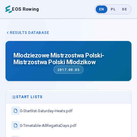
EOS Rowing
EN
PL
DE
RESULTS DATABASE
Mlodziezowe Mistrzostwa Polski-
Mistrzostwa Polski Mlodzikow
2017.08.05
START LISTS
0-Startlist-Saturday-Heats.pdf
0-Timetable-AllRegattaDays.pdf