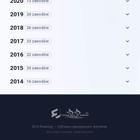
2020
13 zawodów
2019
24 zawodów
2018
26 zawodów
2017
23 zawodów
2016
22 zawodów
2015
20 zawodów
2014
16 zawodów
EOS Rowing — Cyfrowe repozytorium wyników
·
Wszelkie prawa zastrzeżone.