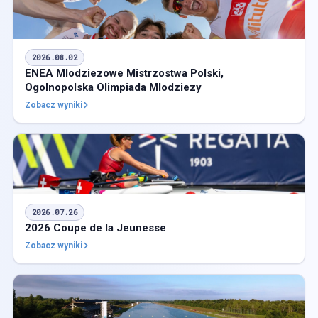
2026.08.02
ENEA Mlodziezowe Mistrzostwa Polski,
Ogolnopolska Olimpiada Mlodziezy
Zobacz wyniki
2026.07.26
2026 Coupe de la Jeunesse
Zobacz wyniki