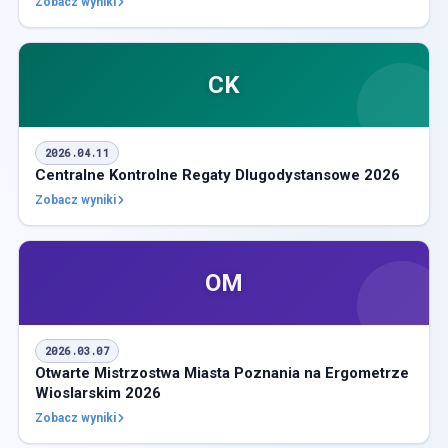
Zobacz wyniki
CK
2026.04.11
Centralne Kontrolne Regaty Dlugodystansowe 2026
Zobacz wyniki
OM
2026.03.07
Otwarte Mistrzostwa Miasta Poznania na Ergometrze
Wioslarskim 2026
Zobacz wyniki